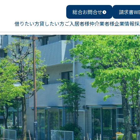
総合お問合せ
請求書W
借りたい方
貸したい方
ご入居者様
仲介業者様
企業情報
採