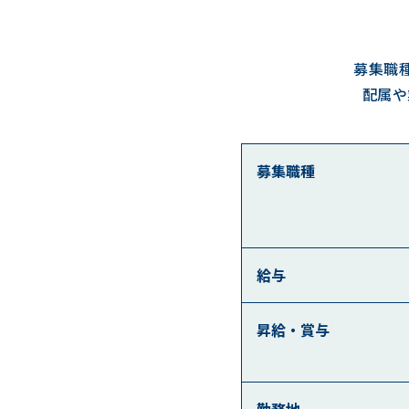
募集職
配属や
募集職種
給与
昇給・賞与
勤務地